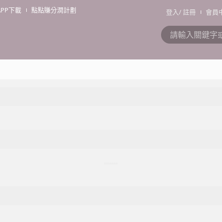
APP下載
點點賺分潤計劃
登入
/
註冊
會員