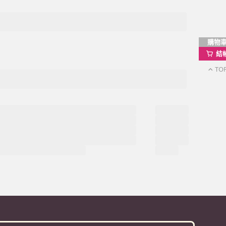
。
購物
結
TO
momo以外的任何地方輸入momo帳密(例如非政府官
戶服務
行動購物APP
單/配送進度查詢
消訂單/退貨
改配送地址
蹤清單
速到貨服務
價券說明
AQ常見問題
絡我們