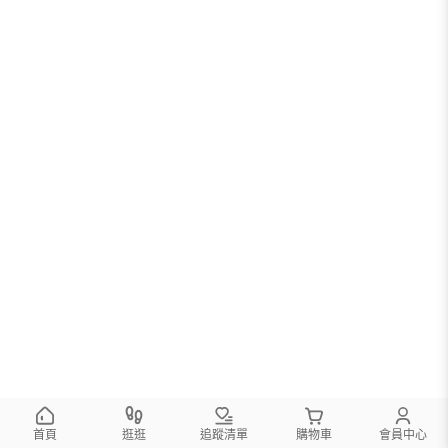
首頁
逛逛
追蹤清單
購物車
會員中心