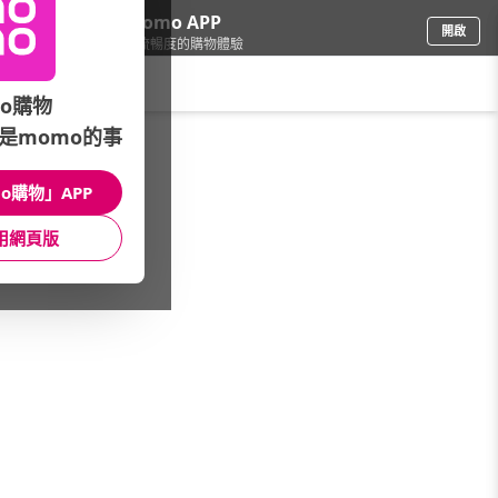
下載momo APP
開啟
給你3倍流暢度的購物體驗
請輸入搜尋關鍵字
o購物
是momo的事
品牌旗艦
/
plain-me
/
嚴選推薦活動
/
任選2件，$2,988
o購物」APP
館長推薦
月銷量
新上市
價格
評價
用網頁版
很抱歉，沒有篩選到符合條件的商品
您可以調整篩選條件試試看