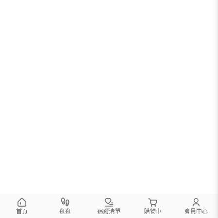
首頁
逛逛
追蹤清單
購物車
會員中心