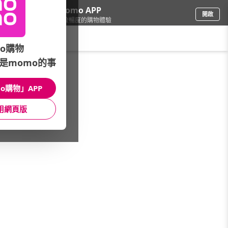
下載momo APP
開啟
給你3倍流暢度的購物體驗
請輸入搜尋關鍵字
o購物
是momo的事
品牌旗艦
/
PEDRO
/
女士
/
女包款
o購物」APP
館長推薦
月銷量
新上市
價格
評價
用網頁版
很抱歉，沒有篩選到符合條件的商品
您可以調整篩選條件試試看