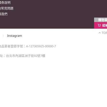
購物
結
TO