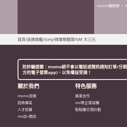
momo購物網
首頁
/
品牌旗艦
/
Sony
/
微單眼鏡頭
/
GM 大三元