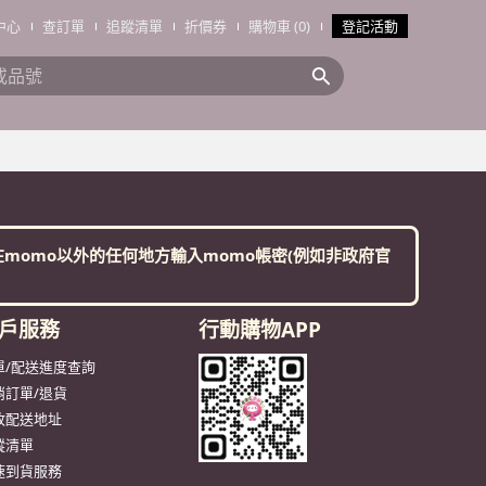
中心
查訂單
追蹤清單
折價券
購物車 (0)
登記活動
搜全站商品