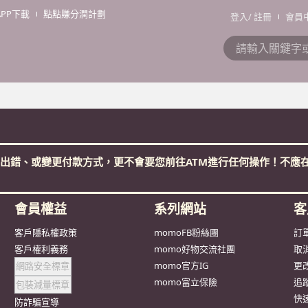
APP下載
點點賺分潤計劃
登入
/
註冊
會員