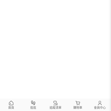
首頁
逛逛
追蹤清單
購物車
會員中心