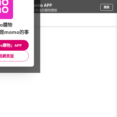
下載momo APP
開啟
給你3倍流暢度的購物體驗
請輸入搜尋關鍵字
o購物
是momo的事
品牌旗艦
/
Sony
/
Xperia智慧型手機
o購物」APP
館長推薦
月銷量
新上市
價格
評價
用網頁版
很抱歉，沒有篩選到符合條件的商品
您可以調整篩選條件試試看