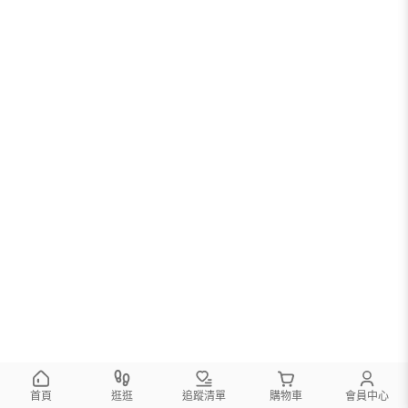
首頁
逛逛
追蹤清單
購物車
會員中心