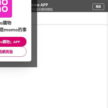
下載momo APP
開啟
給你3倍流暢度的購物體驗
請輸入搜尋關鍵字
o購物
是momo的事
品牌旗艦
/
Sony
/
Xperia智慧型手機
o購物」APP
館長推薦
月銷量
新上市
價格
評價
用網頁版
很抱歉，沒有篩選到符合條件的商品
您可以調整篩選條件試試看