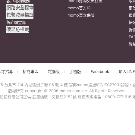
客戶權利義務
momo好物交流社團
取
網路安全標章
momo官方IG
更
包裝減量標章
momo富立保險
追
防詐騙宣導
快
碳足跡標籤
折
F
聯
人才招募
招商專區
電腦版
手機版
Facebook
加入LINE
北市 114 內湖區洲子街 96 號 4 樓 富邦momo通過ISO/IEC27001認證，食
版權所有 copyright © 2006 momo.com Inc. All Rights Reserved.
有限公司提供 註冊編號：交觀綜2152號 旅遊專線電話：0800-777-616