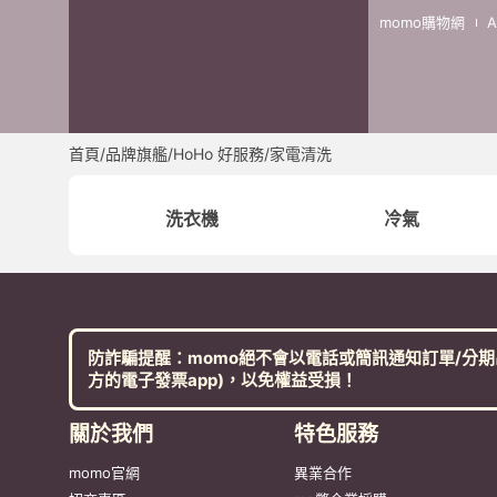
momo購物網
首頁
/
品牌旗艦
/
HoHo 好服務
/
家電清洗
洗衣機
冷氣
防詐騙提醒：momo絕不會以電話或簡訊通知訂單/分期
方的電子發票app)，以免權益受損！
關於我們
特色服務
momo官網
異業合作