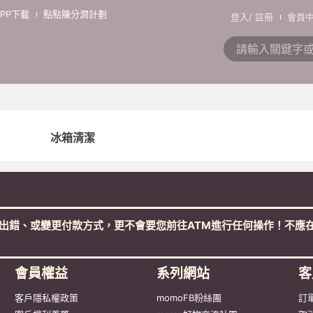
APP下載
點點賺分潤計劃
登入
/
註冊
會員
冰箱清潔
出錯、或變更付款方式，更不會要您前往ATM進行任何操作！不應在
會員權益
系列網站
客
客戶隱私權政策
momoFB粉絲團
訂