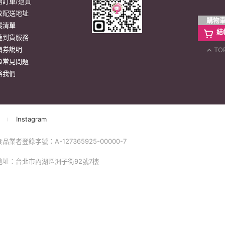
消訂單/退貨
改配送地址
購物
蹤清單
結
速到貨服務
價券說明
TO
AQ常見問題
絡我們
Instagram
品業者登錄字號：A-127365925-00000-7
 地址：台北市內湖區洲子街92號7樓