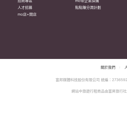
招商專區
mo幣企業採購
人才招募
點點賺分潤計劃
mo店+開店
關於我們
富邦媒體科技股份有限公司 統編：27365925 台
網站中旅遊行程商品由富昇旅行社股份