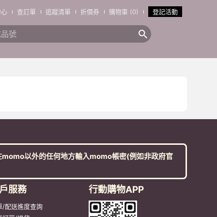
中心
查訂單
追蹤清單
折價券
購物車 (0)
登記活動
momo以外的任何地方輸入momo帳密(例如非政府官
戶服務
行動購物APP
單/配送進度查詢