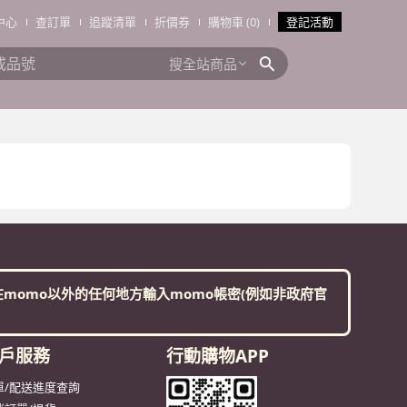
中心
查訂單
追蹤清單
折價券
購物車 (0)
登記活動
搜全站商品