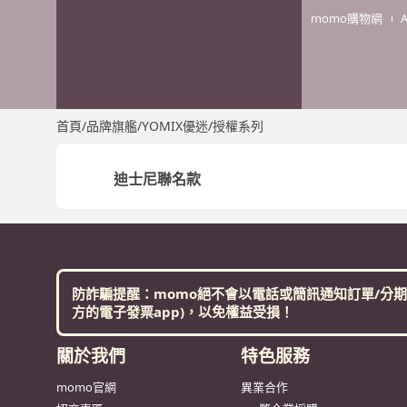
momo購物網
首頁
/
品牌旗艦
/
YOMIX優迷
/
授權系列
迪士尼聯名款