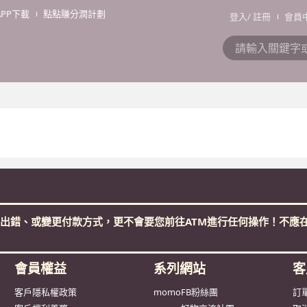
APP下載
點點賺分潤計劃
登入
/
註冊
會員