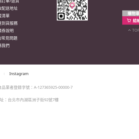
購物
結
TO