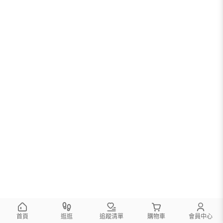
首頁
逛逛
追蹤清單
購物車
會員中心