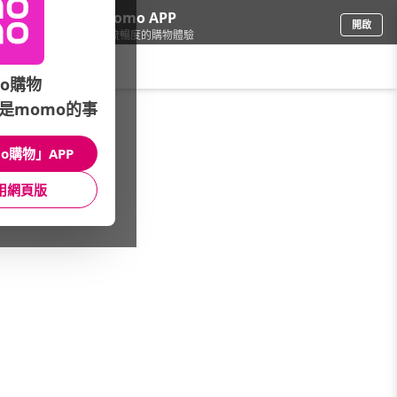
下載momo APP
開啟
給你3倍流暢度的購物體驗
請輸入搜尋關鍵字
o購物
是momo的事
品牌旗艦
/
OB嚴選
/
質感內著
/
內褲
o購物」APP
館長推薦
月銷量
新上市
價格
評價
用網頁版
很抱歉，沒有篩選到符合條件的商品
您可以調整篩選條件試試看