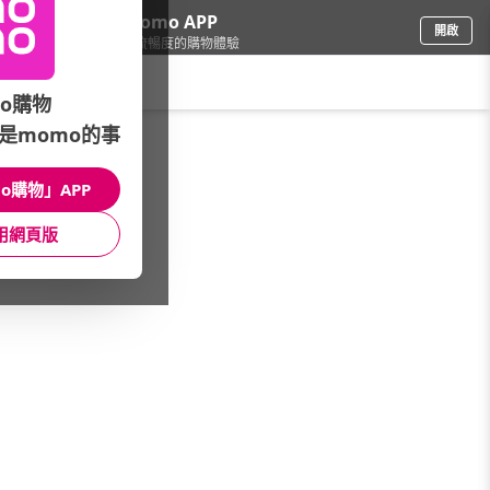
下載momo APP
開啟
給你3倍流暢度的購物體驗
請輸入搜尋關鍵字
o購物
是momo的事
品牌旗艦
/
OB嚴選
/
女裝風格
/
竹節棉
o購物」APP
館長推薦
月銷量
新上市
價格
評價
用網頁版
很抱歉，沒有篩選到符合條件的商品
您可以調整篩選條件試試看