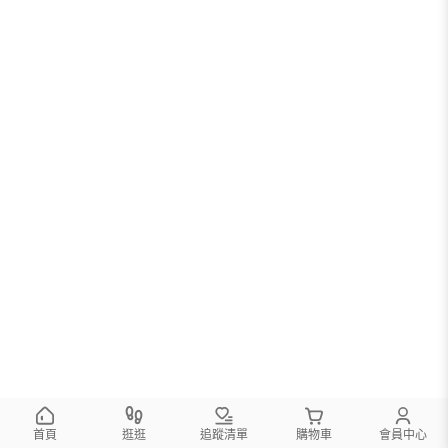
首頁
逛逛
追蹤清單
購物車
會員中心