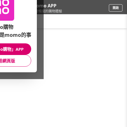
下載momo APP
開啟
給你3倍流暢度的購物體驗
請輸入搜尋關鍵字
o購物
是momo的事
品牌旗艦
/
eminent萬國通路
/
經典包款
/
男包
o購物」APP
館長推薦
月銷量
新上市
價格
評價
用網頁版
很抱歉，沒有篩選到符合條件的商品
您可以調整篩選條件試試看