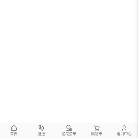
首頁
逛逛
追蹤清單
購物車
會員中心