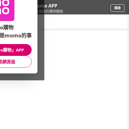
下載momo APP
開啟
給你3倍流暢度的購物體驗
請輸入搜尋關鍵字
o購物
是momo的事
品牌旗艦
/
Pigeon 貝親
/
奶瓶／奶嘴
/
玻璃奶瓶
o購物」APP
館長推薦
月銷量
新上市
價格
評價
用網頁版
很抱歉，沒有篩選到符合條件的商品
您可以調整篩選條件試試看