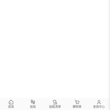
首頁
逛逛
追蹤清單
購物車
會員中心