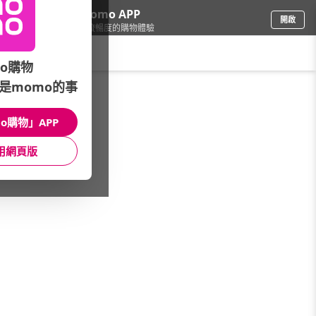
下載momo APP
開啟
給你3倍流暢度的購物體驗
請輸入搜尋關鍵字
o購物
是momo的事
品牌旗艦
/
Reebok
o購物」APP
女性服飾
女性系列
男性服飾
用網頁版
男性系列
包包配件
經典系列
出清3折起
館長推薦