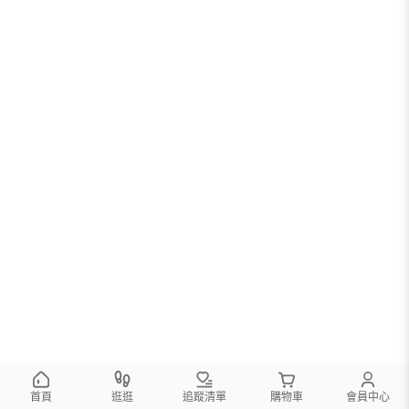
首頁
逛逛
追蹤清單
購物車
會員中心