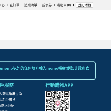
中心
查訂單
追蹤清單
折價券
購物車 (0)
登記活動
女時尚
男時尚
精品/飾品
彩妝保養
個人清潔
日用/紙品
母