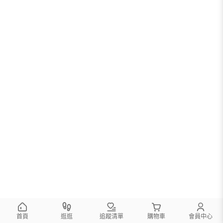
首頁
逛逛
追蹤清單
購物車
會員中心