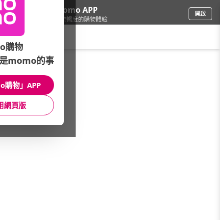
下載momo APP
開啟
給你3倍流暢度的購物體驗
請輸入搜尋關鍵字
o購物
是momo的事
旅遊/住宿
/
國際機票
/
熱門航點
/
杜拜
o購物」APP
館長推薦
月銷量
新上市
價格
評價
用網頁版
很抱歉，沒有篩選到符合條件的商品
您可以調整篩選條件試試看