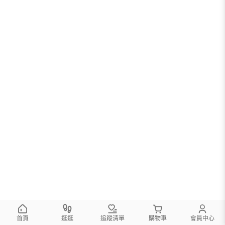
首頁
逛逛
追蹤清單
購物車
會員中心