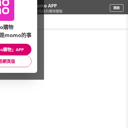
下載momo APP
開啟
給你3倍流暢度的購物體驗
請輸入搜尋關鍵字
o購物
是momo的事
母嬰玩具
/
書包/童包
/
卡通角色
/
佩佩豬
o購物」APP
館長推薦
月銷量
新上市
價格
評價
用網頁版
很抱歉，沒有篩選到符合條件的商品
您可以調整篩選條件試試看