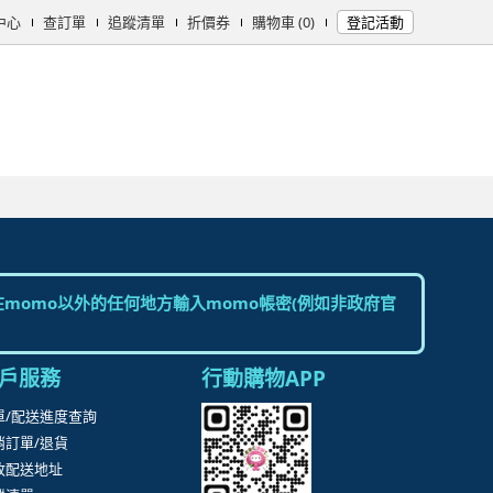
中心
查訂單
追蹤清單
折價券
購物車 (0)
登記活動
女時尚
男時尚
精品/飾品
彩妝保養
個人清潔
日用/紙品
母