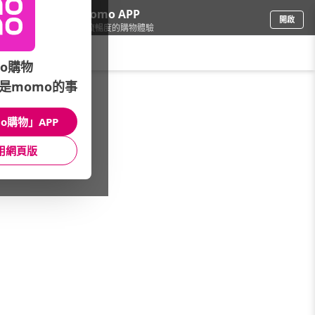
下載momo APP
開啟
給你3倍流暢度的購物體驗
請輸入搜尋關鍵字
o購物
是momo的事
母嬰玩具
/
書包/童包
/
主打品牌
/
Millton
o購物」APP
館長推薦
月銷量
新上市
價格
評價
用網頁版
很抱歉，沒有篩選到符合條件的商品
您可以調整篩選條件試試看