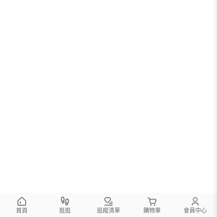
首頁
逛逛
追蹤清單
購物車
會員中心