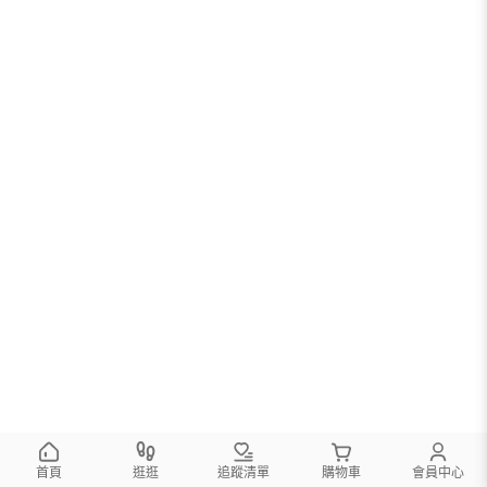
首頁
逛逛
追蹤清單
購物車
會員中心