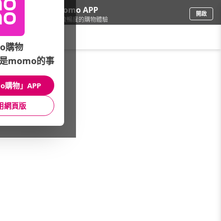
下載momo APP
開啟
給你3倍流暢度的購物體驗
請輸入搜尋關鍵字
o購物
是momo的事
母嬰玩具
/
書包/童包
/
品牌總覽(A~Z)
/
Kori Deer 可莉鹿
o購物」APP
館長推薦
月銷量
新上市
價格
評價
用網頁版
很抱歉，沒有篩選到符合條件的商品
您可以調整篩選條件試試看