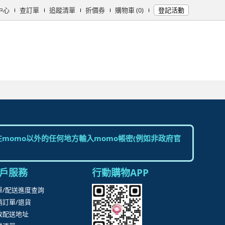
中心
查訂單
追蹤清單
折價券
購物車 (0)
登記活動
女時尚
男時尚
精品/飾品
彩妝保養
個人清潔
日用/紙品
母