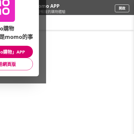
下載momo APP
開啟
給你3倍流暢度的購物體驗
請輸入搜尋關鍵字
o購物
是momo的事
母嬰玩具
/
書包/童包
/
找價格
/
$2000~2999
o購物」APP
館長推薦
月銷量
新上市
價格
評價
用網頁版
很抱歉，沒有篩選到符合條件的商品
您可以調整篩選條件試試看