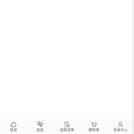
首頁
逛逛
追蹤清單
購物車
會員中心