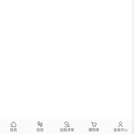
首頁
逛逛
追蹤清單
購物車
會員中心