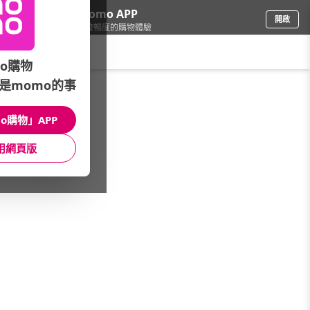
下載momo APP
開啟
給你3倍流暢度的購物體驗
請輸入搜尋關鍵字
o購物
是momo的事
母嬰玩具
/
玩具
/
益智玩具
/
黏土動力沙
o購物」APP
館長推薦
月銷量
新上市
價格
評價
用網頁版
很抱歉，沒有篩選到符合條件的商品
您可以調整篩選條件試試看