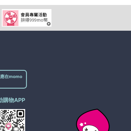
應在momo
動購物APP