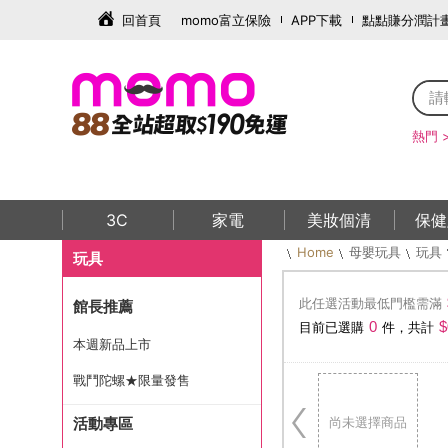
回首頁
momo富立保險
APP下載
點點賺分潤計
熱門 
3C
家電
美妝個清
保健
Home
母嬰玩具
玩具
玩具
此任選活動最低門檻需滿
館長推薦
0
$
目前已選購
件，共計
本週新品上市
戰鬥陀螺★限量發售
活動專區
尚未選擇商品