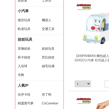
娃娃屋
工具台
小汽車
搖控玩具
機器人
軌道玩具
交通工具
娃娃玩具
安撫娃娃
娃娃玩具
【ANPANMAN 麵包超人
莉卡娃娃
芭比娃娃
GOGO小汽車 吐司超人
人(3歲-/公仔)
入浴球
絨毛玩偶
吊飾
人氣IP
吉伊卡哇
布丁狗
精靈寶可夢
CoComelon