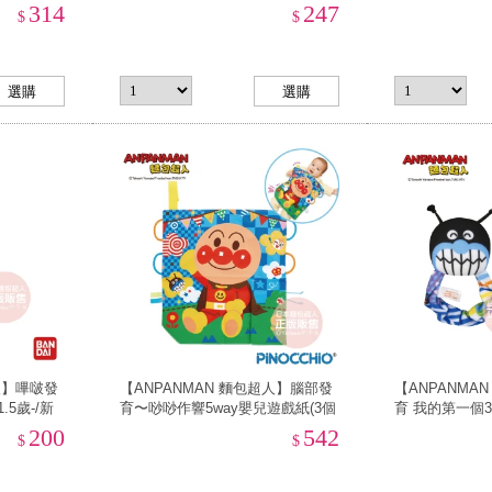
314
247
$
$
人】嗶啵發
【ANPANMAN 麵包超人】腦部發
【ANPANMA
5歲-/新
育〜唦唦作響5way嬰兒遊戲紙(3個
育 我的第一個3w
月-/新生兒/響紙/安撫玩具)
新生兒/抓握訓練
200
542
$
$