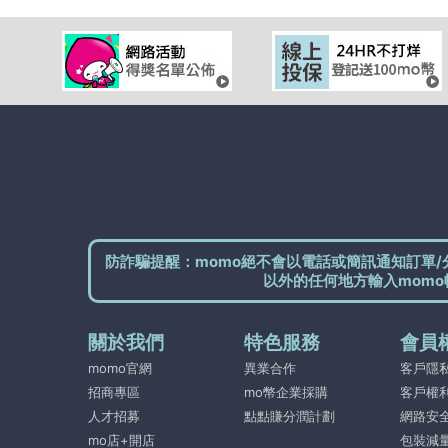
防詐騙提醒：momo絕不會以電話或簡訊通知訂單/
以外的任何地方輸入momo
關於我們
特色服務
會員
momo官網
異業合作
客戶隱
招商專區
mo幣企業採購
客戶權
人才招募
點點賺分潤計劃
網路安
mo店+開店
包裝減