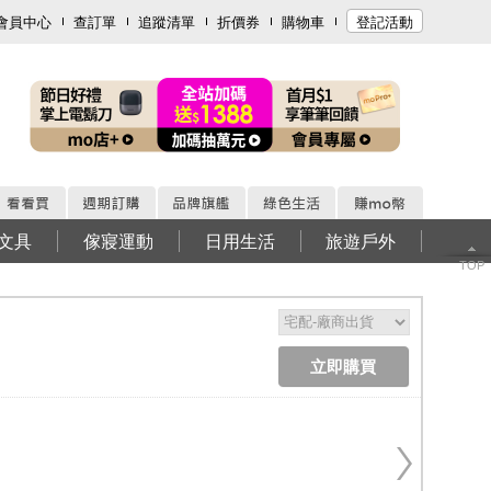
會員中心
查訂單
追蹤清單
折價券
購物車
登記活動
文具
傢寢運動
日用生活
旅遊戶外
TOP