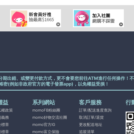
分期出錯、或變更付款方式，更不會要您前往ATM進行任何操作！不
帳密(例如非政府官方的電子發票app)，以免權益受損！
權益
系列網站
客戶服務
行
私權政策
momoFB粉絲團
訂單/配送進度查詢
利義務
momo好物交流社團
取消訂單/退貨
全標章
momo官方IG
更改配送地址
量標章
momo富立保險
追蹤清單