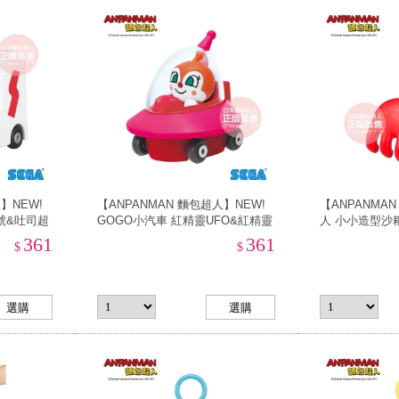
】NEW!
【ANPANMAN 麵包超人】NEW!
【ANPANMA
號&吐司超
GOGO小汽車 紅精靈UFO&紅精靈
人 小小造型沙耙
(3歲-/公仔)
沙)
361
361
$
$