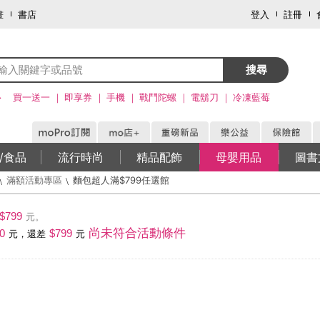
畫
書店
登入
註冊
搜尋
>
買一送一
即享券
手機
戰鬥陀螺
電鬍刀
冷凍藍莓
/食品
流行時尚
精品配飾
母嬰用品
圖書
滿額活動專區
麵包超人滿$799任選館
$799
元。
尚未符合活動條件
0
$799
元，還差
元