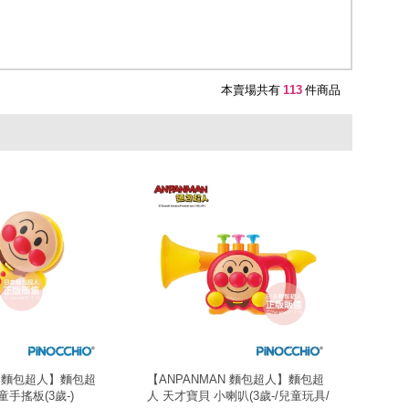
本賣場共有
113
件商品
N 麵包超人】麵包超
【ANPANMAN 麵包超人】麵包超
童手搖板(3歲-)
人 天才寶貝 小喇叭(3歲-/兒童玩具/