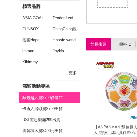
精選品牌
ASIA GOAL
Tender Leaf
FUNBOX
ChingChing親
德國Hape
親
classic world
館長推薦
價格
i-smart
JoyNa
Kikimmy
更多
滿額活動專區
麵包超人滿$799任選館
卡通入浴球滿$799出貨
USL遊思樂滿299出貨
【ANPANMAN 麵包超
拼裝積木滿$490元出貨
人 繽紛足球玩具(1歲6個