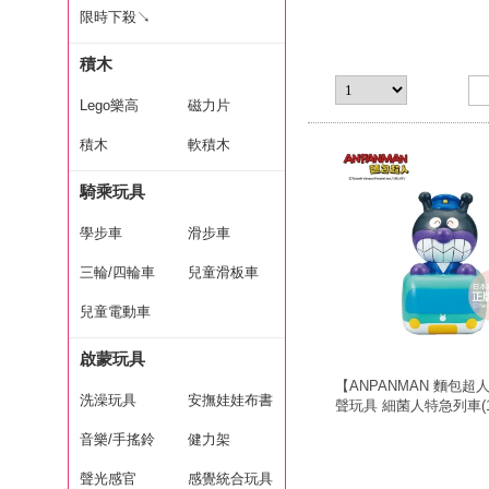
限時下殺↘
積木
Lego樂高
磁力片
積木
軟積木
騎乘玩具
學步車
滑步車
三輪/四輪車
兒童滑板車
兒童電動車
啟蒙玩具
【ANPANMAN 麵包超
洗澡玩具
安撫娃娃布書
聲玩具 細菌人特急列車(1.
生兒/安撫玩具)
音樂/手搖鈴
健力架
聲光感官
感覺統合玩具