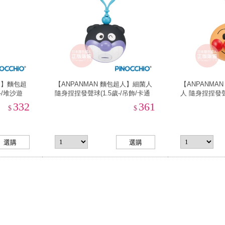
人】麵包超
【ANPANMAN 麵包超人】細菌人
【ANPANMA
-/堆沙遊
隨身捏捏發聲球(1.5歲-/吊飾/卡通
人 隨身捏捏發聲球
玩具)
通玩具)
332
361
$
$