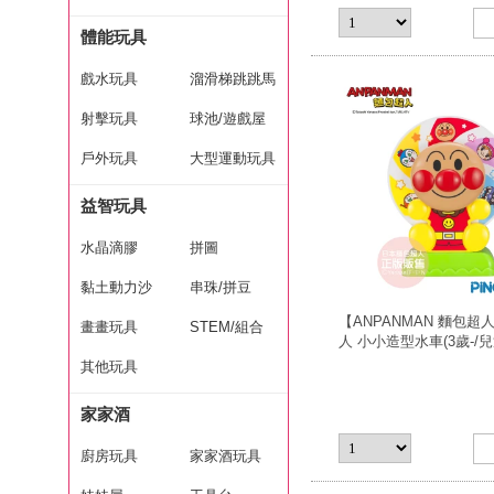
體能玩具
戲水玩具
溜滑梯跳跳馬
射擊玩具
球池/遊戲屋
戶外玩具
大型運動玩具
益智玩具
水晶滴膠
拼圖
黏土動力沙
串珠/拼豆
【ANPANMAN 麵包超
畫畫玩具
STEM/組合
人 小小造型水車(3歲-/
水/洗澡遊戲)
其他玩具
玩具
家家酒
廚房玩具
家家酒玩具