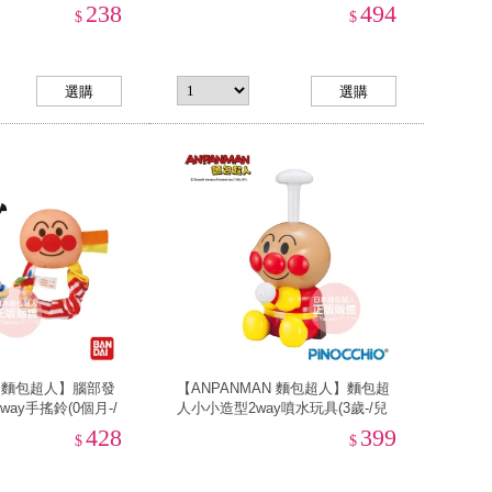
樂器)
238
494
$
$
N 麵包超人】腦部發
【ANPANMAN 麵包超人】麵包超
ay手搖鈴(0個月-/
人小小造型2way噴水玩具(3歲-/兒
)
童玩具/戲水/洗澡遊戲)
428
399
$
$