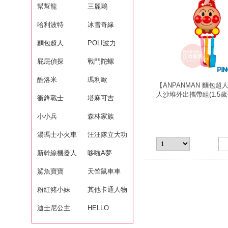
幫幫龍
三麗鷗
哈利波特
冰雪奇緣
麵包超人
POLI波力
屁屁偵探
戰鬥陀螺
酷洛米
瑪利歐
【ANPANMAN 麵包超
人沙堆外出攜帶組(1.5歲
衝鋒戰士
塔麻可吉
戲/戲水玩具)
小小兵
森林家族
湯瑪士小火車
汪汪隊立大功
新幹線機器人
哆啦A夢
鯊魚寶寶
天竺鼠車車
粉紅豬小妹
其他卡通人物
迪士尼公主
HELLO
KITTY