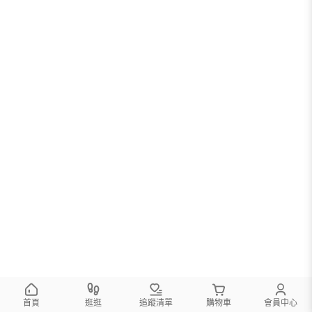
首頁
逛逛
追蹤清單
購物車
會員中心