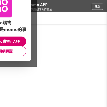
下載momo APP
開啟
給你3倍流暢度的購物體驗
請輸入搜尋關鍵字
o購物
是momo的事
母嬰玩具
/
玩具
/
精選品牌
/
ASIA GOAL
o購物」APP
館長推薦
月銷量
新上市
價格
評價
用網頁版
很抱歉，沒有篩選到符合條件的商品
您可以調整篩選條件試試看