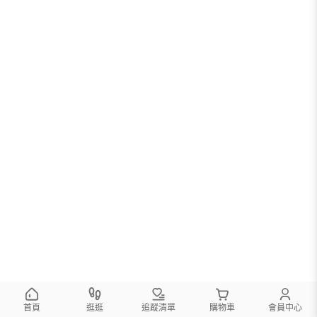
首頁
逛逛
追蹤清單
購物車
會員中心