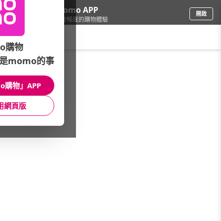
下載momo APP
開啟
給你3倍流暢度的購物體驗
請輸入搜尋關鍵字
o購物
是momo的事
母嬰玩具
/
成人紙尿褲
/
品牌總覽
o購物」APP
館長推薦
月銷量
新上市
價格
評價
用網頁版
很抱歉，沒有篩選到符合條件的商品
您可以調整篩選條件試試看