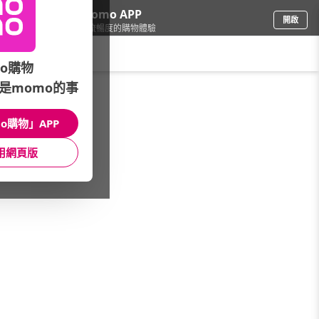
下載momo APP
開啟
給你3倍流暢度的購物體驗
請輸入搜尋關鍵字
o購物
是momo的事
母嬰玩具
/
成人紙尿褲
o購物」APP
本館精選商品
用網頁版
館長推薦
月銷量
新上市
價格
評價
很抱歉，沒有篩選到符合條件的商品