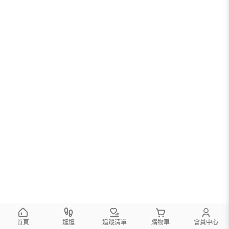
您可以調整篩選條件試試看
首頁
逛逛
追蹤清單
購物車
會員中心