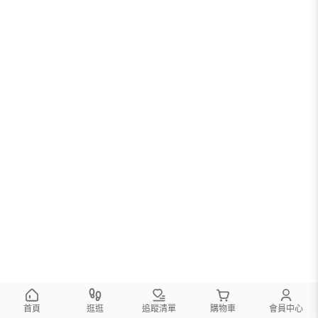
首頁
逛逛
追蹤清單
購物車
會員中心