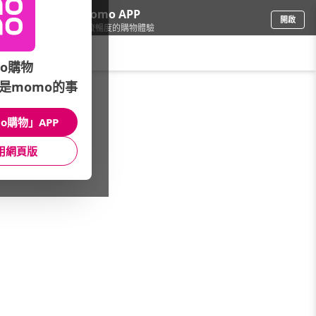
下載momo APP
開啟
給你3倍流暢度的購物體驗
請輸入搜尋關鍵字
o購物
是momo的事
母嬰玩具
/
奶瓶/消毒鍋/吸乳器
/
品牌總覽(A~Z)
/
nac nac
o購物」APP
館長推薦
月銷量
新上市
價格
評價
用網頁版
很抱歉，沒有篩選到符合條件的商品
您可以調整篩選條件試試看