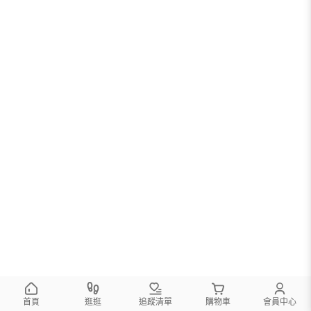
首頁
逛逛
追蹤清單
購物車
會員中心