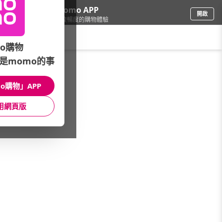
下載momo APP
開啟
給你3倍流暢度的購物體驗
請輸入搜尋關鍵字
o購物
是momo的事
母嬰玩具
/
童裝
/
Baby(新生兒~100cm)
/
上衣
o購物」APP
館長推薦
月銷量
新上市
價格
評價
用網頁版
很抱歉，沒有篩選到符合條件的商品
您可以調整篩選條件試試看