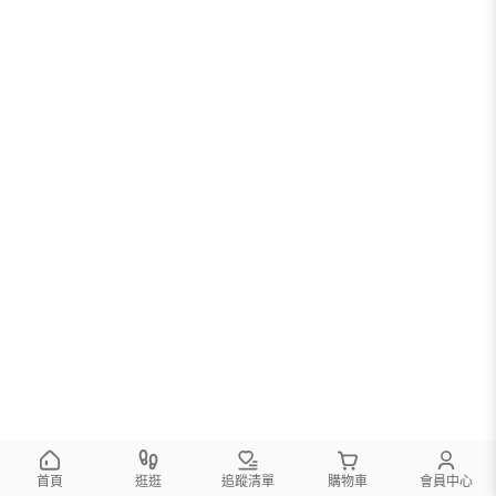
首頁
逛逛
追蹤清單
購物車
會員中心