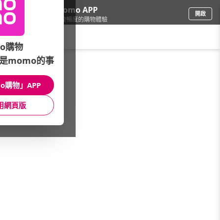
下載momo APP
開啟
給你3倍流暢度的購物體驗
請輸入搜尋關鍵字
o購物
是momo的事
母嬰玩具
/
童裝
/
KIDS(100~160cm)
/
套裝
o購物」APP
館長推薦
月銷量
新上市
價格
評價
用網頁版
很抱歉，沒有篩選到符合條件的商品
您可以調整篩選條件試試看