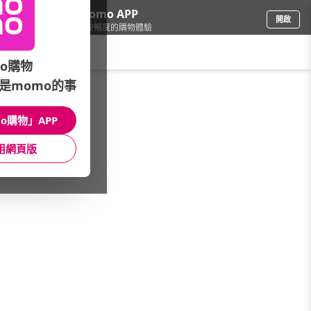
下載momo APP
開啟
給你3倍流暢度的購物體驗
請輸入搜尋關鍵字
o購物
是momo的事
母嬰玩具
/
童裝
/
KIDS(100~160cm)
/
長袖上衣
o購物」APP
館長推薦
月銷量
新上市
價格
評價
用網頁版
很抱歉，沒有篩選到符合條件的商品
您可以調整篩選條件試試看