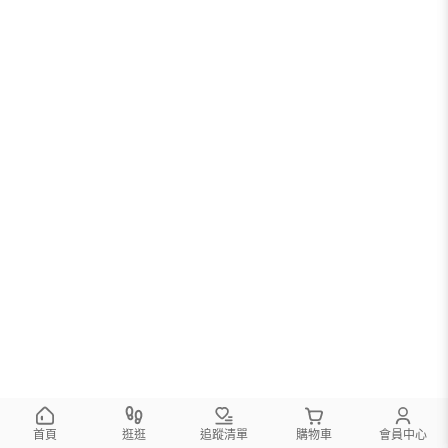
首頁
逛逛
追蹤清單
購物車
會員中心