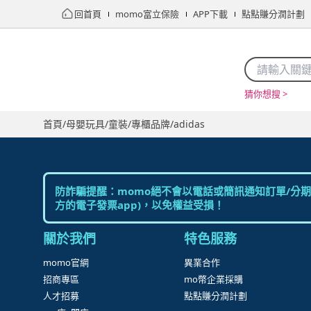
回首頁
momo富立保險
APP下載
點點賺分潤計劃
猜你想搜 >
首頁
限時搶購
直播
mo店+
看看買
家電
電玩
首頁
/
母嬰玩具
/
童裝
/
專櫃品牌
/
adidas