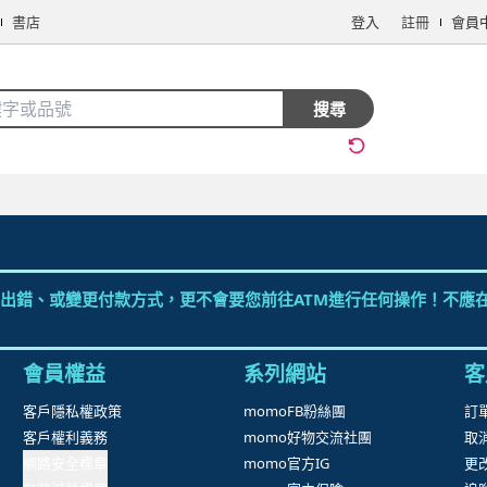
書店
登入
註冊
會員
搜全站商品
搜尋
手機/相機
電腦/組件
3C週邊
保健/醫療
食品/飲料
生鮮