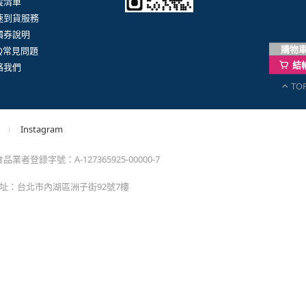
購物
結
TO