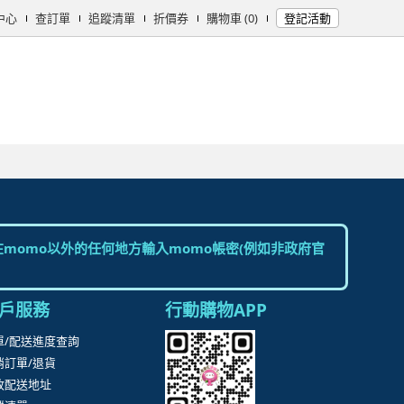
中心
查訂單
追蹤清單
折價券
購物車 (0)
登記活動
女時尚
男時尚
精品/飾品
彩妝保養
個人清潔
日用/紙品
母