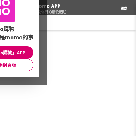
下載momo APP
開啟
給你3倍流暢度的購物體驗
請輸入搜尋關鍵字
o購物
是momo的事
母嬰玩具
/
童裝
/
主題分類活動
/
萬聖女童角色扮演
o購物」APP
館長推薦
月銷量
新上市
價格
評價
用網頁版
很抱歉，沒有篩選到符合條件的商品
您可以調整篩選條件試試看