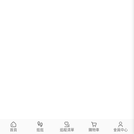
首頁
逛逛
追蹤清單
購物車
會員中心