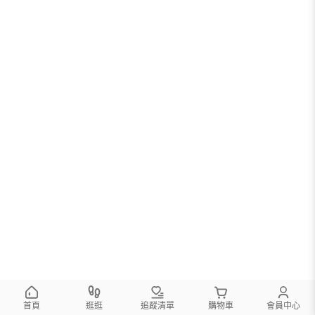
首頁
逛逛
追蹤清單
購物車
會員中心