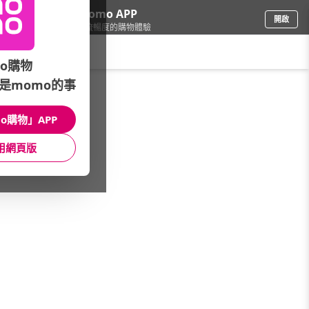
下載momo APP
開啟
給你3倍流暢度的購物體驗
請輸入搜尋關鍵字
o購物
是momo的事
母嬰玩具
/
童裝
/
網路品牌
/
Zutano
o購物」APP
館長推薦
月銷量
新上市
價格
評價
用網頁版
很抱歉，沒有篩選到符合條件的商品
您可以調整篩選條件試試看