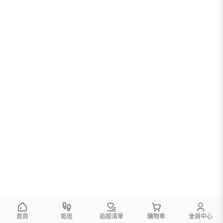
首頁
逛逛
追蹤清單
購物車
會員中心