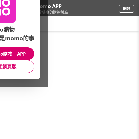
下載momo APP
開啟
給你3倍流暢度的購物體驗
請輸入搜尋關鍵字
o購物
是momo的事
母嬰玩具
/
兒童成長傢俱
/
人氣授權角色
/
哆啦A夢
o購物」APP
館長推薦
月銷量
新上市
價格
評價
用網頁版
很抱歉，沒有篩選到符合條件的商品
您可以調整篩選條件試試看