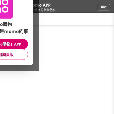
下載momo APP
開啟
給你3倍流暢度的購物體驗
請輸入搜尋關鍵字
o購物
是momo的事
宗教/藝術
/
開運風水
/
精選品牌
/
開運陶源
o購物」APP
館長推薦
月銷量
新上市
價格
評價
用網頁版
很抱歉，沒有篩選到符合條件的商品
您可以調整篩選條件試試看