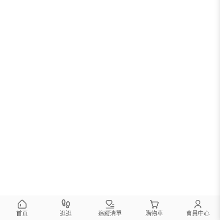
首頁
逛逛
追蹤清單
購物車
會員中心