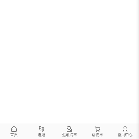
首頁
逛逛
追蹤清單
購物車
會員中心