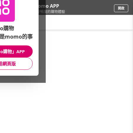
下載momo APP
開啟
給你3倍流暢度的購物體驗
請輸入搜尋關鍵字
o購物
是momo的事
家電
/
咖啡機
/
品牌總覽
/
Oster
o購物」APP
館長推薦
月銷量
新上市
價格
評價
用網頁版
很抱歉，沒有篩選到符合條件的商品
您可以調整篩選條件試試看