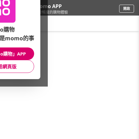
下載momo APP
開啟
給你3倍流暢度的購物體驗
請輸入搜尋關鍵字
o購物
是momo的事
家電
/
咖啡機
/
品牌總覽
/
麗克特
o購物」APP
館長推薦
月銷量
新上市
價格
評價
用網頁版
很抱歉，沒有篩選到符合條件的商品
您可以調整篩選條件試試看