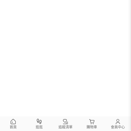
首頁
逛逛
追蹤清單
購物車
會員中心