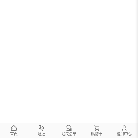
首頁
逛逛
追蹤清單
購物車
會員中心