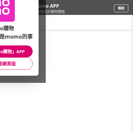
下載momo APP
開啟
給你3倍流暢度的購物體驗
請輸入搜尋關鍵字
o購物
是momo的事
家電
/
投影機
/
功能分類
/
電玩低延遲
o購物」APP
館長推薦
月銷量
新上市
價格
評價
用網頁版
很抱歉，沒有篩選到符合條件的商品
您可以調整篩選條件試試看