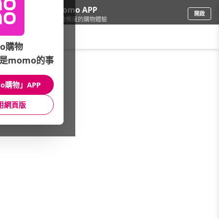
下載momo APP
開啟
給你3倍流暢度的購物體驗
請輸入搜尋關鍵字
o購物
是momo的事
家電
/
投影機
/
首選規格
/
行動投影機
o購物」APP
館長推薦
月銷量
新上市
價格
評價
用網頁版
很抱歉，沒有篩選到符合條件的商品
您可以調整篩選條件試試看