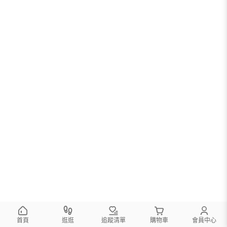
首頁
逛逛
追蹤清單
購物車
會員中心