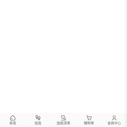
您可以調整篩選條件試試看
首頁
逛逛
追蹤清單
購物車
會員中心