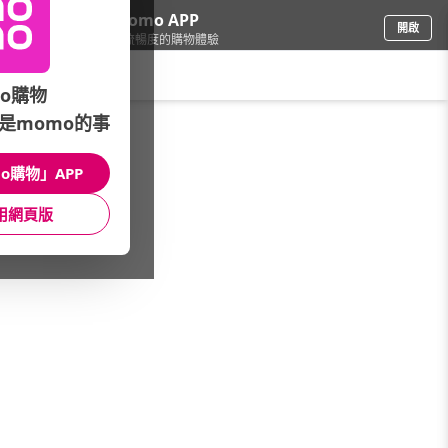
下載momo APP
開啟
給你3倍流暢度的購物體驗
請輸入搜尋關鍵字
o購物
是momo的事
家電
/
液晶電視
o購物」APP
本館精選商品
用網頁版
館長推薦
月銷量
新上市
價格
評價
很抱歉，沒有篩選到符合條件的商品