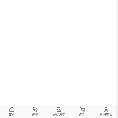
首頁
逛逛
追蹤清單
購物車
會員中心