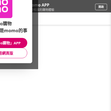
下載momo APP
開啟
給你3倍流暢度的購物體驗
請輸入搜尋關鍵字
o購物
是momo的事
家電
/
音響/家庭劇院
/
熱門分類快搜
o購物」APP
館長推薦
月銷量
新上市
價格
評價
用網頁版
很抱歉，沒有篩選到符合條件的商品
您可以調整篩選條件試試看