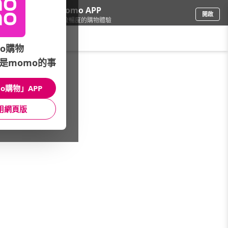
下載momo APP
開啟
給你3倍流暢度的購物體驗
請輸入搜尋關鍵字
o購物
是momo的事
家電
/
音響/家庭劇院
/
擴大機專區
/
9.2聲道
o購物」APP
館長推薦
月銷量
新上市
價格
評價
用網頁版
很抱歉，沒有篩選到符合條件的商品
您可以調整篩選條件試試看