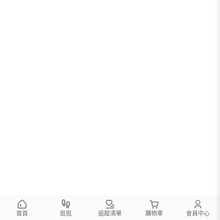
首頁
逛逛
追蹤清單
購物車
會員中心