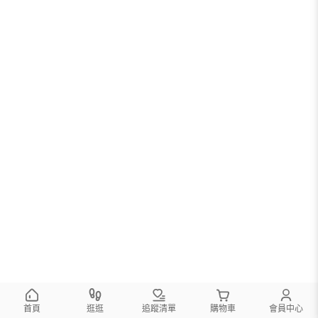
首頁
逛逛
追蹤清單
購物車
會員中心