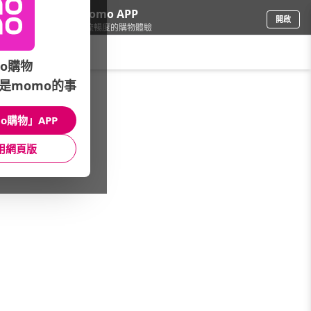
下載momo APP
開啟
給你3倍流暢度的購物體驗
請輸入搜尋關鍵字
o購物
是momo的事
家電
/
刮鬍刀
/
▼本月主打
/
創維★旅行隨身首選
o購物」APP
館長推薦
月銷量
新上市
價格
評價
用網頁版
很抱歉，沒有篩選到符合條件的商品
您可以調整篩選條件試試看