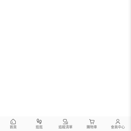
首頁
逛逛
追蹤清單
購物車
會員中心