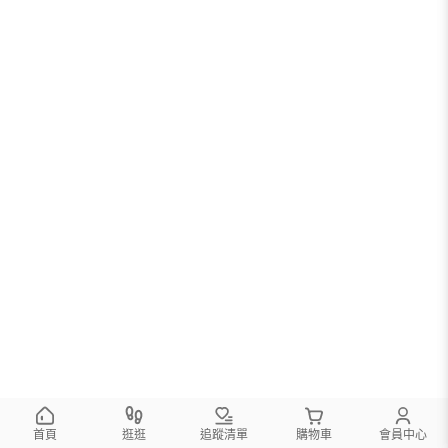
首頁
逛逛
追蹤清單
購物車
會員中心