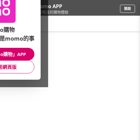
下載momo APP
開啟
給你3倍流暢度的購物體驗
請輸入搜尋關鍵字
o購物
是momo的事
家電
/
吹風機/造型美髮
/
Pingo台灣品工
/
吹風機
o購物」APP
館長推薦
月銷量
新上市
價格
評價
用網頁版
很抱歉，沒有篩選到符合條件的商品
您可以調整篩選條件試試看