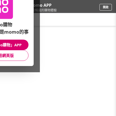
下載momo APP
開啟
給你3倍流暢度的購物體驗
請輸入搜尋關鍵字
o購物
是momo的事
家電
/
吹風機/造型美髮
/
推薦品牌
o購物」APP
館長推薦
月銷量
新上市
價格
評價
用網頁版
很抱歉，沒有篩選到符合條件的商品
您可以調整篩選條件試試看