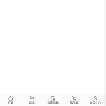
首頁
逛逛
追蹤清單
購物車
會員中心