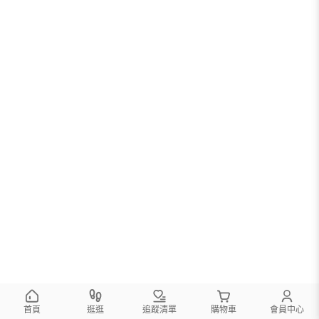
首頁
逛逛
追蹤清單
購物車
會員中心