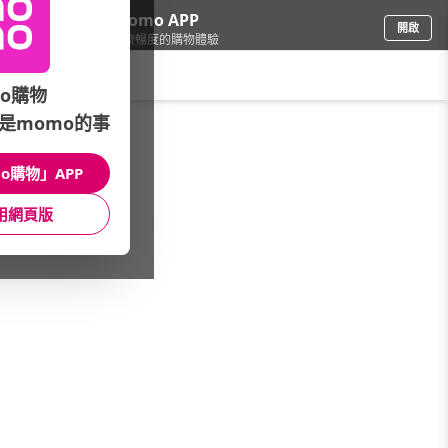
下載momo APP
開啟
給你3倍流暢度的購物體驗
請輸入搜尋關鍵字
o購物
是momo的事
家電
/
清淨機
/
清淨機品牌
/
AirTamer
o購物」APP
館長推薦
月銷量
新上市
價格
評價
用網頁版
很抱歉，沒有篩選到符合條件的商品
您可以調整篩選條件試試看