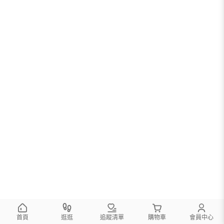
首頁
逛逛
追蹤清單
購物車
會員中心