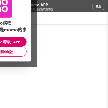
下載momo APP
開啟
給你3倍流暢度的購物體驗
請輸入搜尋關鍵字
o購物
是momo的事
家電
/
清淨機
/
清淨機副廠濾網
/
RENZA
o購物」APP
館長推薦
月銷量
新上市
價格
評價
用網頁版
很抱歉，沒有篩選到符合條件的商品
您可以調整篩選條件試試看