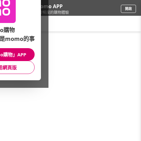
下載momo APP
開啟
給你3倍流暢度的購物體驗
請輸入搜尋關鍵字
o購物
是momo的事
家電
/
電暖器
/
價格推薦
/
5000-8000
o購物」APP
館長推薦
月銷量
新上市
價格
評價
用網頁版
很抱歉，沒有篩選到符合條件的商品
您可以調整篩選條件試試看