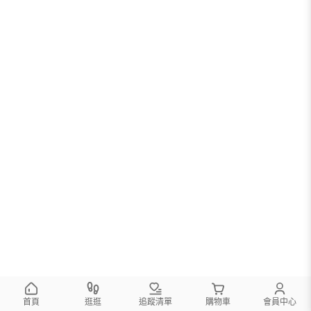
首頁
逛逛
追蹤清單
購物車
會員中心