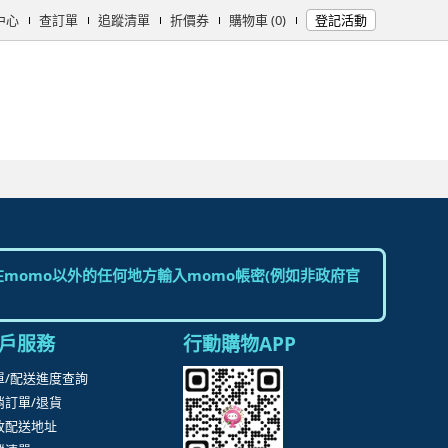
中心
查訂單
追蹤清單
折價券
購物車 (0)
登記活動
女時尚
男時尚
精品/飾品
彩妝保養
個人清潔
日用/紙品
母